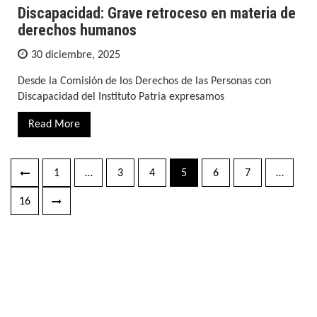
Discapacidad: Grave retroceso en materia de
derechos humanos
30 diciembre, 2025
Desde la Comisión de los Derechos de las Personas con
Discapacidad del Instituto Patria expresamos
Read More
1
…
3
4
5
6
7
…
Navegación
de
16
entradas