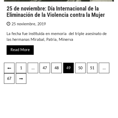
25 de noviembre: Día Internacional de la
Eliminación de la Violencia contra la Mujer
25 noviembre, 2019
La fecha fue instituida en memoria del triple asesinato de
las hermanas Mirabal, Patria, Minerva
Read More
1
…
47
48
49
50
51
…
Navegación
de
67
entradas