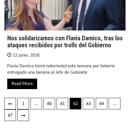
Nos solidarizamos con Flavia Damico, tras los
ataques recibidos por trolls del Gobierno
12 junio, 2018
Flavia Damico tomó notoriedad esta semana por haberle
entregado una banana al Jefe de Gabinete
Read More
1
…
60
61
62
63
64
…
Navegación
de
67
entradas