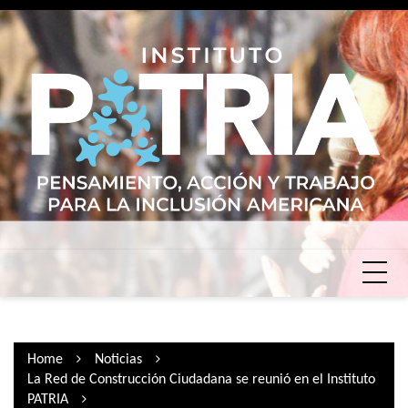
Skip
to
content
Home
Noticias
La Red de Construcción Ciudadana se reunió en el Instituto
PATRIA