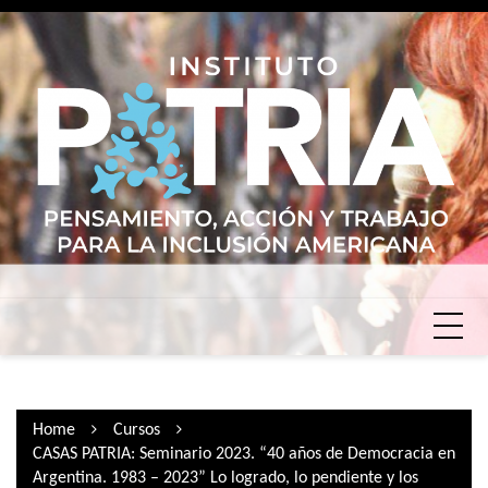
Skip
to
content
Home
Cursos
CASAS PATRIA: Seminario 2023. “40 años de Democracia en
Argentina. 1983 – 2023” Lo logrado, lo pendiente y los