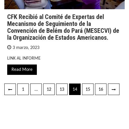
CFK Recibió al Comité de Expertas del
Mecanismo de Seguimiento de la
Convención de Belém do Pará (MESECVI) de
la Organización de Estados Americanos.
3 marzo, 2023
LINK AL INFORME
Read More
1
…
12
13
14
15
16
Navegación
de
entradas