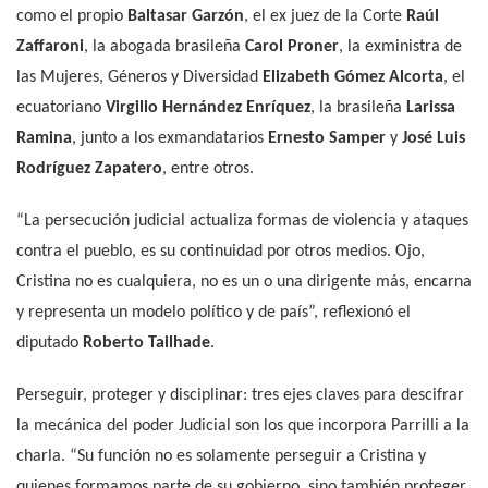
como el propio
Baltasar Garzón
, el ex juez de la Corte
Raúl
Zaffaroni
, la abogada brasileña
Carol Proner
, la exministra de
las Mujeres, Géneros y Diversidad
Elizabeth Gómez Alcorta
, el
ecuatoriano
Virgilio Hernández Enríquez
, la brasileña
Larissa
Ramina
, junto a los exmandatarios
Ernesto Samper
y
José Luis
Rodríguez Zapatero
, entre otros.
“La persecución judicial actualiza formas de violencia y ataques
contra el pueblo, es su continuidad por otros medios. Ojo,
Cristina no es cualquiera, no es un o una dirigente más, encarna
y representa un modelo político y de país”, reflexionó el
diputado
Roberto Tailhade
.
Perseguir, proteger y disciplinar: tres ejes claves para descifrar
la mecánica del poder Judicial son los que incorpora Parrilli a la
charla. “Su función no es solamente perseguir a Cristina y
quienes formamos parte de su gobierno, sino también proteger