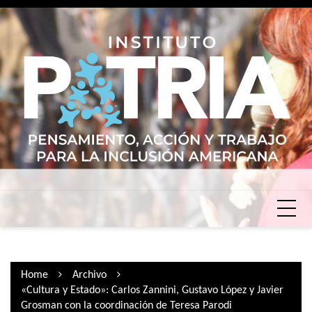
Skip
to
content
Home
Archivo
«Cultura y Estado»: Carlos Zannini, Gustavo López y Javier
Grosman con la coordinación de Teresa Parodi