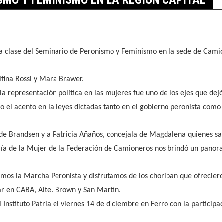
rta clase del Seminario de Peronismo y Feminismo en la sede de Cam
lfina Rossi y Mara Brawer.
, la representación política en las mujeres fue uno de los ejes que dej
l acento en la leyes dictadas tanto en el gobierno peronista como el
 de Brandsen y a Patricia Añaños, concejala de Magdalena quienes sal
a de la Mujer de la Federación de Camioneros nos brindó un panoram
namos la Marcha Peronista y disfrutamos de los choripan que ofrecier
ar en CABA, Alte. Brown y San Martín.
l Instituto Patria el viernes 14 de diciembre en Ferro con la participa