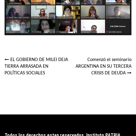
EL GOBIERNO DE MILEI DEJA
Comenzó el seminario
Navegación
TIERRA ARRASADA EN
ARGENTINA EN SU TERCERA
POLÍTICAS SOCIALES
CRISIS DE DEUDA
de
entradas
Todos los derechos estan reservados. Instituto PATRIA.