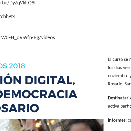
u.be/DyZqVkltQ9I
cbh9t4
b1W0FH_oVS9fn-
Bg/videos
El curso se 
los días vi
noviembre y
Rosario, San
Destinatarix
activa parti
Informes:
c