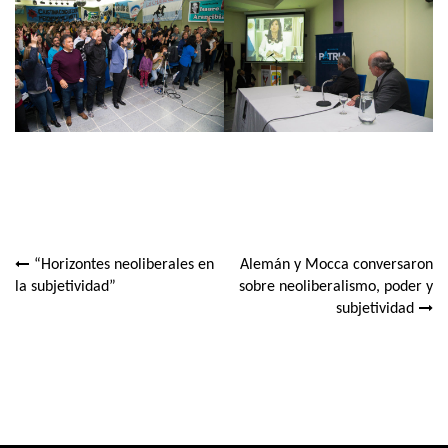
“Horizontes neoliberales en
Alemán y Mocca conversaron
Navegación
la subjetividad”
sobre neoliberalismo, poder y
subjetividad
de
entradas